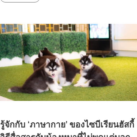
รู้จักกับ ‘ภาษากาย’ ของไซบีเรียนฮัสกี้