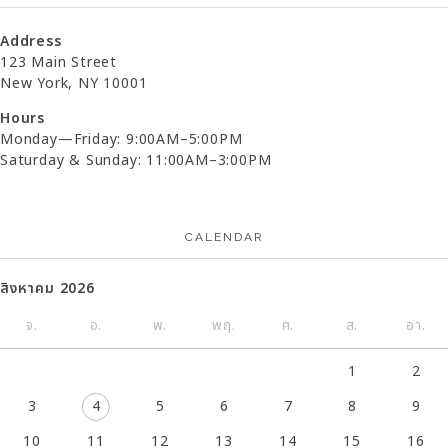
Address
123 Main Street
New York, NY 10001
Hours
Monday—Friday: 9:00AM–5:00PM
Saturday & Sunday: 11:00AM–3:00PM
CALENDAR
สิงหาคม 2026
จ.
อ.
พ.
พฤ.
ศ.
ส.
อา.
1
2
3
4
5
6
7
8
9
10
11
12
13
14
15
16