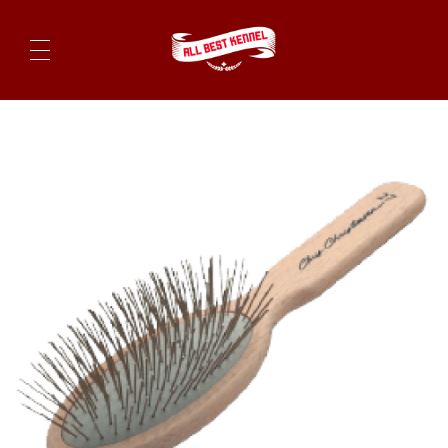
ไซบีเรียนฮัสกี้ ฟาร์มไซบีเรียนที่ดีที่สุดในไทย ติดต่อสอบถาม 0819119104