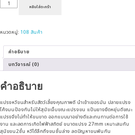
หยิบใส่ตะกร้า
หมวดหมู่:
108 สินค้า
คำอธิบาย
บทวิจารณ์ (0)
คำอธิบาย
แปรงหวีขนสำหรับสัตว์เลี้ยงคุณภาพดี นำเข้าเยอรมัน ปลายแปรง
โค้งมนป้องกันไม่ให้สุนัขเจ็บขณะแปรงขน แป้นยางยืดหยุ่นดีขณะ
แปรงจึงไม่ทำให้ขนขาด ออกแบบมาอย่างดีและทนทานต่อการใช้
งาน และลดการเกิดไฟฟ้าสถิตย์ ขนาดแปรง 27mm เหมาะสมกับ
สุนัขขน2ชั้น หวีได้ลึกถึงขนชั้นล่าง ลดปัญหาขนพันกัน