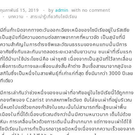
กุมภาพันธ์ 15, 2019
by
admin
with
no comment
บทความ
สาระน่ารู้เกี่ยวกับไซบีเรียน
มีถิ่นกำเนิดจากทางตะวันออกเฉียงเหนือของไซบีเรียอยู่ในรัสเซีย
เป็นสุนัขที่มีความอดทนต่อสภาพอากาศที่หนาวจัด เป็นสุนัขที่มี
ความสำคัญในการดำรงชีพและวัฒนธรรมของคนแทบนั้นมีการ
อาศัยซึ่งกันและกันมาตลอดระยะเวลาอันยาวนาน ชนเผ่าที่เริ่มแรก
ที่ได้นำมาใช้ประโยชน์คือ เผ่าชุคชิ เนื่องจากเป็นสุนัขที่ไว้ลากเลื่อน
เพื่อการเดินทางและเพื่อขนส่งสิ้นค้าต่าง สืบเชื้อสายมาจากสุนัขเอ
สกิโมซึ่งเป็นหนึ่งในสายพันธุ์ที่เก่าแก่ที่สุด ซึ่งมีมากว่า 3000 ปีเลย
ทีเดียว
มีการเล่ากันว่าช่วงหนึ่งของชนเผ่าที่อาศัยอยู่ในไซบีเรียนี้ได้ถูกทาง
กองทัพของ Czarist จากสหภาพโซเวียต ขับไล่ชนเผ่าที่อยู่บริเวณ
นี้หมดไปแต่ด้วยกองกำลังในขณะนั้นไม่สามารถที่จะสู้ชนเผ่าพื้น
เมืองในที่นี้ได้เนื่องบริเวณดังกว่านั้นมีความหนาวมาก เต็มไปด้วย
หิมะ การเคลื่อนไหวด้วยการเดินนั้นลำบากมาก แต่ทางชนเผ่าได้ใช้
ไซบีเรียนในการทำเป็นรถอาวุธชนิดหนึ่งเนื่องจากความเร็วของลาก