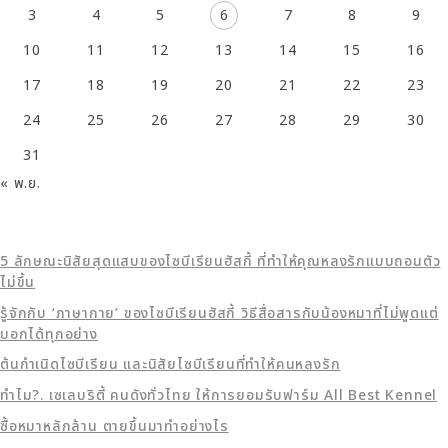
3
4
5
6
7
8
9
10
11
12
13
14
15
16
17
18
19
20
21
22
23
24
25
26
27
28
29
30
31
« พ.ย.
5 ลักษณะนิสัยสุดแสบของไซบีเรียนฮัสกี้ ที่ทำให้คุณหลงรักแบบถอนตัว
ไม่ขึ้น
รู้จักกับ ‘ภาษากาย’ ของไซบีเรียนฮัสกี้ วิธีสื่อสารกับน้องหมาที่ไม่พูดแต่
บอกได้ทุกอย่าง
ต้นกำเนิดไซบีเรียน และนิสัยไซบีเรียนที่ทำให้คนหลงรัก
ทำไม?. เซเลบริตี้ คนดังทั่วไทย ให้การยอมรับฟาร์ม All Best Kennel
ซื้อหมาหลักล้าน ตายขึ้นมาทำอย่างไร