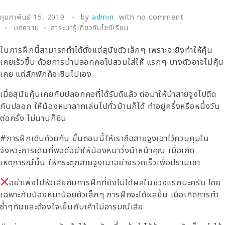
กุมภาพันธ์ 15, 2019
by
admin
with
no comment
บทความ
สาระน่ารู้เกี่ยวกับไซบีเรียน
ในการฝึกนี้สามารถทำได้ตั้งแต่สุนัขตัวเล็กๆ เพราะจะยิ่งทำให้คุ้น
เคยเร็วขึ้น ด้วยการนำปลอกคอไปสวมใส่ให้ แรกๆ บางตัวอาจไม่คุ้น
เคย แต่สักพักก็จะชินไปเอง
เมื่อสุนัขคุ้นเคยกับปลอกคอที่ได้รับดีแล้ว ต่อมาให้นำสายจูงไปติด
กับปลอก ให้น้องหมาลากเล่นไปทั่วบ้านก็ได้ ทำอยู่ครึ่งหรือหนึ่งวัน
ต่อครั้ง ไม่นานก็ชิน
#การฝึกเดินด้วยกัน ขั้นตอนนี้ให้เราถือสายจูงเอาไว้ควบคุมใน
จังหวะการเดินที่พอดีอย่าให้น้องหมาวิ่งนำหน้าคุณ เมื่อเกิด
เหตุการณ์นั้น ให้กระตุกสายจูงเบาอย่างรวดเร็วเพื่อปรามเขา
อย่าเพิ่งไปหัวเสียกับการฝึกที่ยังไม่ได้ผลในช่วงแรกนะครับ โดย
เฉพาะกับน้องหมาน้อยตัวเล็กๆ การฝึกจะได้ผลขึ้น เมื่อเกิดการทำ
ซ้ำๆกันและต้องใจเย็นกับเค้าไม่อารมณ์เสีย