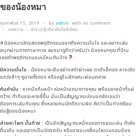
ของน้องหมา
กุมภาพันธ์ 15, 2019
by
admin
with
no comment
บทความ
สาระน่ารู้เกี่ยวกับไซบีเรียน
#น้องหมามักแสดงพฤติกรรมออกถึงความมั่นใจ และอยากเล่น
สนุกผ่านทางภาษากาย ลองมาดูดีกว่าครับว่า น้องหมาคุณที่บ้าน
เคยทำพฤติกรรมแบบไหนกันบ้าง
มีความมั่นใจ
: น้องหมาจะยืนอย่างสง่าผ่าเผย ตาดำเล็กลง หางเชิด
แกว่งช้าๆ หูอาจตั้งตรง หรืออยู่ในลักษณะผ่อนคลาย
ก้มคำนับ
: หากนั่งก้มหน้า ห่อหน้าอกมาทางคุณ พร้อมขาหน้าที่แผ่
กว้าง ทำก้นและหางชี้ขึ้น นั่นเป็นสัญญาณบ่งบอกชัดเจนว่า
ต้องการเล่นกับคุณ ซึ่งหลายคนมักตีความผิด คิดว่าเป็นท่าเตรียม
ต่อสู้ของน้องหมา
ส่ายสะโพก บั้นท้าย
: เป็นอีกสัญญาณหนึ่งของการชวนเล่น กำลัง
ตื่นเต้น และอยากเป็นมิตรครับ หรืออาจจะเคลื่อนไหววนรอบน้อง