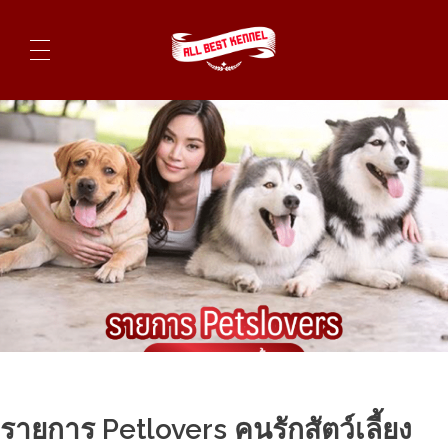
ไซบีเรียนฮัสกี้ ฟาร์มไซบีเรียนที่ดีที่สุดในไทย ติดต่อสอบถาม 0819119104
รายการ Petlovers คนรักสัตว์เลี้ยง