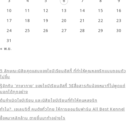
3
4
5
6
7
8
9
10
11
12
13
14
15
16
17
18
19
20
21
22
23
24
25
26
27
28
29
30
31
« พ.ย.
5 ลักษณะนิสัยสุดแสบของไซบีเรียนฮัสกี้ ที่ทำให้คุณหลงรักแบบถอนตัว
ไม่ขึ้น
รู้จักกับ ‘ภาษากาย’ ของไซบีเรียนฮัสกี้ วิธีสื่อสารกับน้องหมาที่ไม่พูดแต่
บอกได้ทุกอย่าง
ต้นกำเนิดไซบีเรียน และนิสัยไซบีเรียนที่ทำให้คนหลงรัก
ทำไม?. เซเลบริตี้ คนดังทั่วไทย ให้การยอมรับฟาร์ม All Best Kennel
ซื้อหมาหลักล้าน ตายขึ้นมาทำอย่างไร