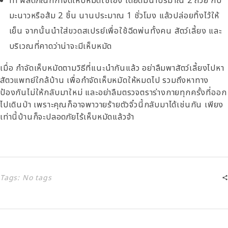
ทำ ผลิตภัณฑ์กำจัดเห็บหมัดใช้เอง โดยต้มน้ำปริมาณ 2 ถ้วย กับ
มะนาวหรือส้ม 2 ชิ้น นานประมาณ 1 ชั่วโมง แล้วปล่อยทิ้งไว้ให้
เย็น จากนั้นนำใส่ขวดสเปรย์เพื่อใช้ฉีดพ่นทั้งคน สัตว์เลี้ยง และ
บริเวณที่คาดว่าน่าจะมีเห็บหมัด
เมื่อ กำจัดเห็บหมัดตามวิธีที่แนะนำกันแล้ว อย่าลืมพาสัตว์เลี้ยงไปหา
สัตวแพทย์ใกล้บ้าน เพื่อกำจัดเห็บหมัดให้หมดไป รวมถึงหาทาง
ป้องกันไม่ให้กลับมาใหม่ และอย่าลืมตรวจตราร่างกายทุกครั้งที่ออก
ไปเดินป่า เพราะคุณก็อาจพาวายร้ายตัวจิ๋วนี้กลับมาได้เช่นกัน เพียง
เท่านี้บ้านก็จะปลอดภัยไร้เห็บหมัดแล้วจ้า
Tags: No tags