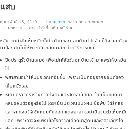
แสบ
กุมภาพันธ์ 15, 2019
by
admin
with
no comment
บทความ
สาระน่ารู้เกี่ยวกับไซบีเรียน
หลังจากกำจัดเห็บหมัดทั้งในบ้านและนอกบ้านไปแล้ว ก็ถึงเวลาต้อง
มาป้องกันไม่ให้พวกมันกลับมาอีก ด้วยวิธีการดังนี้
ปิดประตูรั้วบ้านเสมอ เพื่อไม่ให้สัตว์นอกบ้านเข้ามาแพร่เห็บหมัด
ได้
พยายามอย่าให้มีบริเวณที่อับชื้น เพราะเป็นที่อยู่อาศัยชั้นดีของ
เห็บหมัดเลย
หมั่น ตรวจตราร่างกายทั้งคนและสัตว์อยู่เสมอ ว่ามีเห็บหมัดมา
หลบซ่อนตัวอยู่หรือไม่ โดยเน้นบริเวณแนวผม ข้อพับ ใต้รักแร้
และหากเจอให้ใช้แหนบดึงออก แต่พยายามอย่าบีบจนตัวเห็บหมัด
แตก เพราะอาจจะแพร่เชื้อโรคจากเลือดมาสู่คนและสัตว์เลี้ยงได้