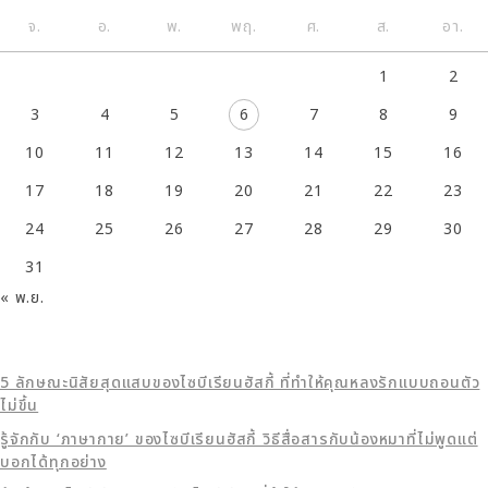
จ.
อ.
พ.
พฤ.
ศ.
ส.
อา.
1
2
3
4
5
6
7
8
9
10
11
12
13
14
15
16
17
18
19
20
21
22
23
24
25
26
27
28
29
30
31
« พ.ย.
5 ลักษณะนิสัยสุดแสบของไซบีเรียนฮัสกี้ ที่ทำให้คุณหลงรักแบบถอนตัว
ไม่ขึ้น
รู้จักกับ ‘ภาษากาย’ ของไซบีเรียนฮัสกี้ วิธีสื่อสารกับน้องหมาที่ไม่พูดแต่
บอกได้ทุกอย่าง