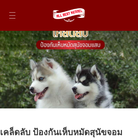
ไซบีเรียนฮัสกี้ ฟาร์มไซบีเรียนที่ดีที่สุดในไทย ติดต่อสอบถาม 0819119104
เคล็ดลับ ป้องกันเห็บหมัดสุนัขจอม