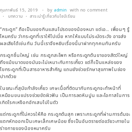
กุมภาพันธ์ 15, 2019
by
admin
with
no comment
บทความ
สาระน่ารู้เกี่ยวกับไซบีเรียน
“กระดูก” ถือเป็นของกินแสนโปรดของน้องหมา แต่เอ… เพื่อนๆ รู้
ไหมครับ ว่ากระดูกที่เราให้ไปเนี่ย หากให้แบบไม่ระมัดระวัง อาจส่ง
ผลเสียได้เช่นกัน วันนี้เราจึงหยิบเรื่องนี้มาฝากทุกคนกันครับ
กระดูกชิ้นใหญ่ เช่น กระดูกสะโพก หรือกระดูกต้นขาของสัตว์ใหญ่
ถึงแม้ขนาดของมันจะไม่เหมาะกับการเคี้ยว แต่ก็เป็นแหล่งของ
ไขกระดูกที่เป็นสารอาหารสำคัญ แถมยังช่วยรักษาสุขภาพในช่อง
ปากด้วย
ในขณะที่สุนัขกำลังเคี้ยว เศษเนื้อที่ติดมากับกระดูกจะทำหน้าที่
เหมือนขนแปรงช่วยขัดผิวฟัน เป็นการลดหินปูน และโอกาสในการ
เกิดโรคเหงือกอักเสบไปในตัว
แต่กระดูกที่ไม่ควรให้คือ กระดูกต้มสุก เพราะกระดูกที่ผ่านการต้มจะ
แตกหักออกเป็นเศษเล็กเศษน้อย ซึ่งเป็นอันตรายต่ออวัยวะภายใน
ร่างกายของน้องหมาครับ