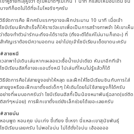
เข้าหูซ้ายทะลุหูขวา ดุไปหมาดๆไม่เกิน 1 นาที ก็แสบเหมือนเดิม จน
บางทีก็อดไม่ได้ที่จะโมโหจริงๆครับ
วิธีจัดการคือ ฝึกครับแรกๆอาจจะฝึกประมาน 10 นาที เมื่อเจ้า
ไซบีเรียนฝึกสำเร็จก็ให้รางวัลเขาเพื่อเป็นการสร้างภาพจำ ให้เขาเห็น
ว่าต้องทำตัวน่ารักนะถึงจะได้รางวัล (ถึงจะดีได้แค่ไม่นานก็เถอะ) ที่
สำคัญเราต้องมีความอดทน อย่าไปดุเจ้าไซบีเรียนเด็ดขาดนะครับ
#สายหนี
เวลาพาไปเดินเล่นหากเผลอแวะซื้อน้ำแปปเดียว หันมาอีกทีเจ้า
ไซบีเรียนฮัสกี้อาจจะแอบวิ่งหนี ไปเล่นที่ไหนไม่รู้แล้วก็ได้
วิธีจัดการคือใส่สายจูงอย่าให้หลุด และฝึกให้ไซบีเรียนชินกับการใส่
สายจูงหรือจะฝึกเขาตั้งแต่เด็กๆ ให้เดินโดยไม่ใช้สายจูงก็ได้ครับ
อย่างที่ผมบอกครับว่า ไซบีเรียนฮัสกี้เป็นน้องหมาพันธุ์ฉลาด(แต่ติด
ติสท์ๆหน่อย) การฝึกเขาตั้งแต่ยังเล็กช่วยได้เยอะเลยครับ
#สายบ่น
หอนพูด หอนคุย บ่นเก่ง ขี้เถียง ขี้เหงา นี่แหละเขาสุนัขพันธุ์
ไซบีเรียนเลยครับ ไม่พอใจบ่น ไม่ได้ดั่งใจบ่น เฮ้อออออ