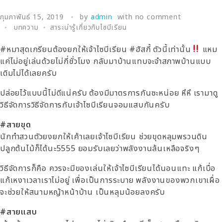
กุมภาพันธ์ 15, 2019
by
admin
with
no comment
บทความ
สาระน่ารู้เกี่ยวกับไซบีเรียน
#หมาสุดเกรียนต้องยกให้เจ้าไซบีเรียน #ฮัสกี้ ตัวนี้เท่านั้น
แหม
แค่ไม่อยู่เล่นด้วยไม่กี่ชั่วโมง กลับมาบ้านแทบจะจำสภาพบ้านแบบ
เดิมไม่ได้เลยครับ
ปล่อยไว้แบบนี้ไม่ดีแน่ครับ ต้องมีมาตรการกันซะหน่อย หึหึ เรามาดู
วิธีจัดการวิธีจัดการกับเจ้าไซบีเรียนจอมแสบกันครับ
#สายขุด
นักทำสวนตัวยงยกให้เค้าเลยเจ้าไซบีเรียน ช่วยขุดหลุมพรวนดิน
ปลูกต้นไม้ก็ได้นะ5555 ยอมรับเลยว่าพลังงานล้นเหลือจริงๆ
วิธีจัดการก็คือ ควรจะมีของเล่นให้เจ้าไซบีเรียนได้นอนแทะ แก้เบื่อ
แก้เหงาเวลาเราไม่อยู่ เพื่อเป็นการระบาย พลังงานของพวกเขาเผื่อ
จะช่วยให้สนามหญ้าหน้าบ้าน เป็นหลุมน้อยลงครับ
#สายแสบ