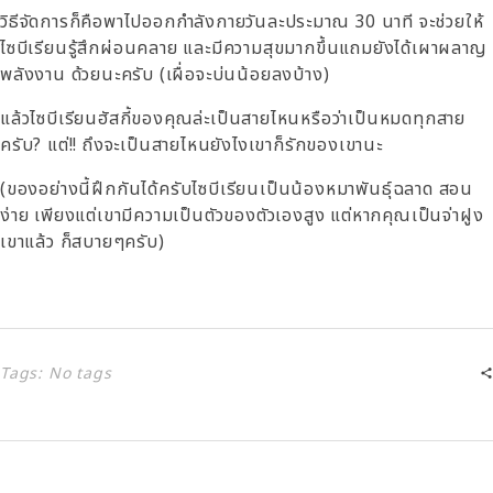
วิธีจัดการก็คือพาไปออกกำลังกายวันละประมาณ 30 นาที จะช่วยให้
ไซบีเรียนรู้สึกผ่อนคลาย และมีความสุขมากขึ้นแถมยังได้เผาผลาญ
พลังงาน ด้วยนะครับ (เผื่อจะบ่นน้อยลงบ้าง)
แล้วไซบีเรียนฮัสกี้ของคุณล่ะเป็นสายไหนหรือว่าเป็นหมดทุกสาย
ครับ? แต่!! ถึงจะเป็นสายไหนยังไงเขาก็รักของเขานะ
(ของอย่างนี้ฝึกกันได้ครับไซบีเรียนเป็นน้องหมาพันธุ์ฉลาด สอน
ง่าย เพียงแต่เขามีความเป็นตัวของตัวเองสูง แต่หากคุณเป็นจ่าฝูง
เขาแล้ว ก็สบายๆครับ)
Tags: No tags