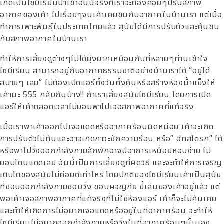
เกิดเป็นไซบีเรียนนำเข้าอันนี้จริงที่เราจะต้องค่อยๆปรับสภาพ
อากาศของเค้า ไปเรื่อยๆจนเค้าเคยชินกับอากาศในบ้านเรา แต่เมื่อ
ทำการเพาะพันธุ์ในประเทศไทยแล้ว สุนัขได้มีการปรับตัวและคุ้นชิน
กับสภาพอากาศในบ้านเรา
ทำให้การเลี้ยงดูต่างๆไม่ได้ยุ่งยากเหมือนกับที่หลายๆท่านเข้าใจ
ไซบีเรียน สามารถอยู่กับอากาศธรรมชาติอย่างบ้านเราได้ “อยู่ได้
สบายๆ เลย” ไม่ต้องเปิดแอร์ทั้งวันทั้งคืนหรือสร้างห้องน้ำแข็งให้
เค้านะ 555 กลับกันบ้าง!! ถ้าเราเลี้ยงสุนัขไซบีเรียน โดยการเปิด
แอร์ให้เค้าตลอดเวลาไม่ยอมพาไปเจอสภาพอากาศที่แท้จริง
เมื่อเราพาเค้าออกไปเจอแดดหรืออากาศร้อนนิดหน่อย เค้าจะเกิด
การปรับตัวไม่ทันและอาจเกิดภาวะชักความร้อน หรือ” ฮีทสโตรก” ได้
หรือพาไปวิ่งออกกำลังกายสักพักอาจมีอาการเหนื่อยหอบง่าย ไม่
ยอมโดนแดดเลย อันนี้เป็นการเลี้ยงดูที่ผิดวิธี และจะทำให้การเจริญ
เติบโตของสุนัขไม่ค่อยดีเท่าไหร่ โดยปกติของไซบีเรียนเค้าเป็นสุนัข
ที่ชอบออกกำลังกายชอบวิ่ง ชอบผจญภัย ขี้เล่นของเค้าอยู่แล้ว แต่
พอเค้าเจอสภาพอากาศที่แท้จริงที่ไม่ใช่ห้องแอร์ เค้าก็จะไม่คุ้นเคย
และทำให้เกิดการไม่อยากเจอแดดหรืออยู่ในที่อากาศร้อน จะทำให้
ไซบีเรียนไม่อยากออกกำลังกายหรือวิ่งในที่อากาศร้อนๆนั้นเอง