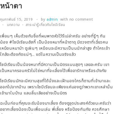
หน้าตา
กุมภาพันธ์ 15, 2019
by
admin
with
no comment
บทความ
สาระน่ารู้เกี่ยวกับไซบีเรียน
เพื่อนๆ เห็นด้วยกับชื่อที่ผมพาดหัวไว้รึเปล่าครับ อย่างที่รู้ๆ กัน
น้อง #ไซบีเรียนฮัสกี้ เป็นน้องหมาที่หน้าตาดุ มีดวงตาที่เฉี่ยวคม
เหมือนหมาป่า ดูเผินๆ เหมือนจะมีความเป็นนนักล่าสูง ถ้าใครเข้า
ใกล้จะต้องกัดแน่ๆ… แต่ในความเป็นจริงแล้ว
ไซบีเรียนเป็นน้องหมาที่มีความเป็นมิตรแบบสุดๆ เลยละครับ เขา
เป็นหมาครอบครัวไม่ใช่หมาที่จะเลี้ยงไว้เพื่ออารักขาหรือระวังภัย
ไซบีเรียนมักจะมีความสุขที่ได้นั่งและเฝ้ามองใครก็ตามที่เข้ามาและ
ออกไปจากบ้าน เพราะไซบีเรียนจะเพียงแค่มองดูว่าพวกเขาเหล่านั้น
เข้ามาในบ้าน แลบลิ้นเลียอย่างเป็นมิตร
ฉะนั้นก่อนที่คุณจะรับน้องมาเลี้ยง ต้องดูจุดประสงค์ด้วยนะครับว่า
อยากเลี้ยงน้องเป็นเพื่อนเล่น พี่เลี้ยง หรือป้องกันภัย ควรศึกษา