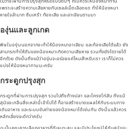
ไม่ว่าจะผ่านการปรุงสุกหรือแบบดิบๆ ก็ไม่ควรให้น้องหมาทาน
เพราะจะสร้างความเสียหายกับเซลล์เม็ดเลือดแด ทำให้น้องหมา
หายใจลำบาก ซึมเศร้า ท้องเสีย และอาเจียนตามมา
องุ่นและลูกเกด
พิษในองุ่นนอกจากจะทำให้น้องหมาอาเจียน และท้องเสียได้แล้ว ยัง
สามารถทำให้ตับของน้องหมาเกิดความเสียหาย รวมทั่งยังไตวายได้
อีกด้วย ดังนั้นถึงแม้ว่าองุ่นจะอร่อยแค่ไหมสำหรับเรา เราก็ไม่ควร
แบ่งให้น้องหมาทานนะครับ
กระดูกปรุงสุก
กระดูกที่ผ่านการปรุงสุก รวมไปถึงก้างปลา และโครงไก่สับ ถึงแม้
สุนัขจะกลืนสิ่งเหล่านี้เข้าไปได้ ก็อาจสร้างบาดแผลให้กับระบบทาง
เดินอาหาร และระบบขับถ่ายของน้องหมาได้เช่นกัน ดังนั้นแล้วควร
หลีกเลี่ยงจะดีกว่าครับ
ฉะนั้นคุณควรเลือกอาหารที่ดีเหมาะสม และมีประโยชน์ให้กับสุนัขจะ