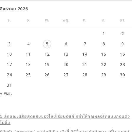
สิงหาคม 2026
จ.
อ.
พ.
พฤ.
ศ.
ส.
อา.
1
2
3
4
5
6
7
8
9
10
11
12
13
14
15
16
17
18
19
20
21
22
23
24
25
26
27
28
29
30
31
« พ.ย.
5 ลักษณะนิสัยสุดแสบของไซบีเรียนฮัสกี้ ที่ทำให้คุณหลงรักแบบถอนตัว
ไม่ขึ้น
รู้จักกับ ‘ภาษากาย’ ของไซบีเรียนฮัสกี้ วิธีสื่อสารกับน้องหมาที่ไม่พูดแต่