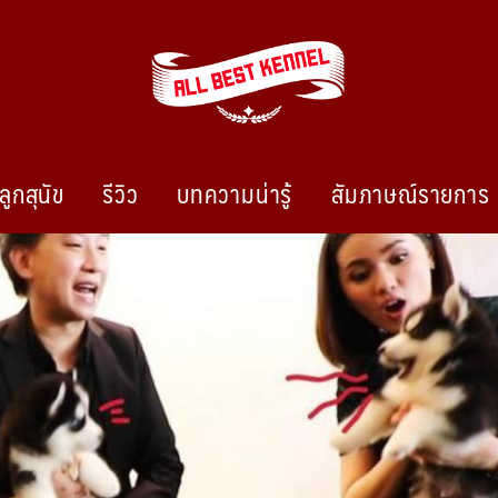
ลูกสุนัข
รีวิว
บทความน่ารู้
สัมภาษณ์รายการ
ไซบีเรียนฮัสกี้ ฟาร์มไซบีเรียนที่ดีที่สุดในไทย ติดต่อสอบถาม 0819119104