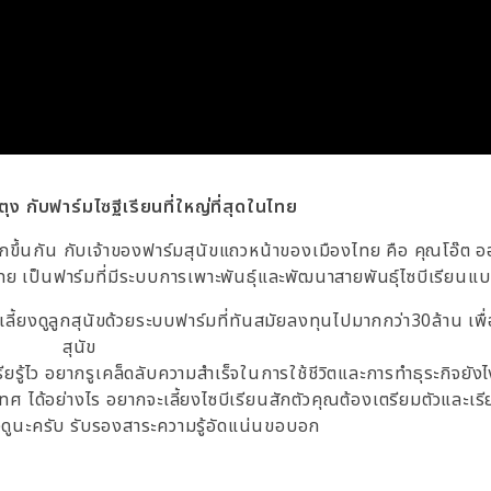
ง กับฟาร์มไซฐีเรียนที่ใหญ่ที่สุดในไทย
กขึ้นกัน กับเจ้าของฟาร์มสุนัขแถวหน้าของเมืองไทย คือ คุณโอ๊ต 
ทย เป็นฟาร์มที่มีระบบการเพาะพันธุ์และพัฒนาสายพันธ์ุไซบีเรียนแบ
ี้ยงดูลูกสุนัขด้วยระบบฟาร์มที่ทันสมัยลงทุนไปมากกว่า30ล้าน เพื่อ
สุนัข
รู้ไว อยากรูเคล็ดลับความสำเร็จในการใช้ชีวิตและการทำธุระกิจยังไง
ศ ได้อย่างไร อยากจะเลี้ยงไซบีเรียนสักตัวคุณต้องเตรียมตัวและเรีย
ดูนะครับ รับรองสาระความรู้อัดแน่นขอบอก