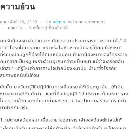
ความอ้วน
กุมภาพันธ์ 18, 2019
by
admin
with
no comment
บทความ
โรคที่ควรรู้เกี่ยวกับสุนัข
คนรักน้องหมาจำนวนมาก มักจะปรนเปรออาหารคาวหวาน ให้เจ้าสี่
ขาตัวโปรดไม่เคยขาด จะหิวหรือไม่หิว หากเจ้าของได้กิน น้องหมา
ที่รักเหมือนลูกก็ต้องได้กินเหมือนกัน ทำเอาน้องหมาของใครหลาย
คนกลายเป็นหมู เพราะอ้วนฉุเกินกว่าจะเป็นหมา แม้ว่าจะอร่อยลิ้น
เจ้าสี่ขา แต่รู้ไหมว่าการตามใจปากน้องหมานั้น นำมาซึ่งโรคภัย
สุขภาพอีกนับไม่ถ้วน
ดังนั้น มาเรียนรู้วิธีปฏิบัติในการเลี้ยงหมาให้เป็นหมู เอ้ย…ให้เป็น
หมาสุขภาพดีกันดีกว่า….และนี่คือบัญญัติ 10 ประการ น้องหมา ห่าง
ไกลความอ้วน จากคำแนะนำของ รศ.น.สพ.ปานเทพ รัตนากร ที่นำ
มาฝากกันครับ
ไม่ตามใจน้องหมา เมื่อเขามาขออาหาร เจ้าของต้องตัดใจไม่ให้
อะไรกินทั้งสิ้น เพราะหากให้ครั้งหนึ่งแล้วก็จะมีครั้งต่อ ๆ ไปตามมา