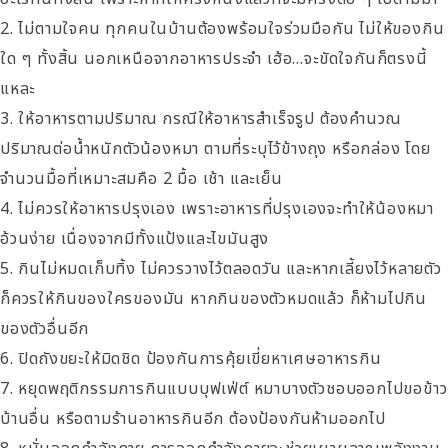
ไม่ตามใจคน ทุกคนในบ้านต้องพร้อมใจร่วมมือกัน ไม่ให้ของกิน
ใด ๆ ทั้งสิ้น นอกเหนือจากอาหารประจำ เฮ้อ…จะขัดใจกันก็ตรงนี้
แหละ
ให้อาหารตามปริมาณ กรณีให้อาหารสำเร็จรูป ต้องคำนวณ
ปริมาณต่อน้ำหนักตัวน้องหมา ตามที่ระบุไว้ข้างถุง หรือกล่อง โดย
จำนวนมื้อที่เหมาะสมคือ 2 มื้อ เช้า และเย็น
ไม่ควรให้อาหารปรุงเอง เพราะอาหารที่ปรุงเองจะทำให้น้องหมา
อ้วนง่าย เนื่องจากมีทั้งแป้งและไขมันสูง
กินไม่หมดเก็บทิ้ง ไม่ควรวางไว้ตลอดวัน และหากเลี้ยงไว้หลายตัว
ก็ควรให้กินของใครของมัน หากกินของตัวหมดแล้ว ก็ห้ามไปกิน
ของตัวอื่นอีก
ปิดถังขยะให้มิดชิด ป้องกันการคุ้ยเขี่ยหาเศษอาหารกิน
หยุดพฤติกรรมการกินแบบบุฟเฟ่ต์ หมาบางตัวชอบออกไปขอข้าว
บ้านอื่น หรือตามร้านอาหารกินอีก ต้องป้องกันห้ามออกไป