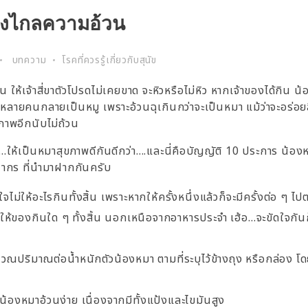
่างไกลความอ้วน
บทความ
โรคที่ควรรู้เกี่ยวกับสุนัข
จ้าสี่ขาตัวโปรดไม่เคยขาด จะหิวหรือไม่หิว หากเจ้าของได้กิน น้อ
ายคนกลายเป็นหมู เพราะอ้วนฉุเกินกว่าจะเป็นหมา แม้ว่าจะอร่อยลิ้
ภาพอีกนับไม่ถ้วน
เอ้ย…ให้เป็นหมาสุขภาพดีกันดีกว่า….และนี่คือบัญญัติ 10 ประการ น้อง
กร ที่นำมาฝากกันครับ
ม่ให้อะไรกินทั้งสิ้น เพราะหากให้ครั้งหนึ่งแล้วก็จะมีครั้งต่อ ๆ ไ
ห้ของกินใด ๆ ทั้งสิ้น นอกเหนือจากอาหารประจำ เฮ้อ…จะขัดใจกันก
วณปริมาณต่อน้ำหนักตัวน้องหมา ตามที่ระบุไว้ข้างถุง หรือกล่อง 
น้องหมาอ้วนง่าย เนื่องจากมีทั้งแป้งและไขมันสูง