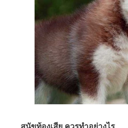
สุนัขท้องเสีย ควรทำอย่างไร