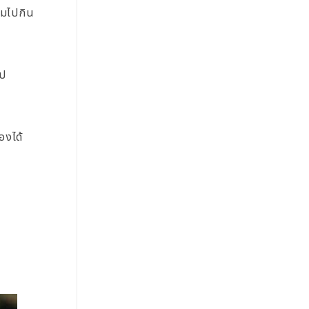
ามไปกิน
ไป
องได้