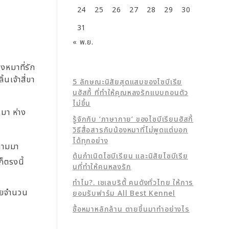
24
25
26
27
28
29
30
31
« พ.ย.
งหมาที่รัก
นเจ้าสี่ขา
5 ลักษณะนิสัยสุดแสบของไซบีเรีย
นฮัสกี้ ที่ทำให้คุณหลงรักแบบถอนตัว
ไม่ขึ้น
หมา ห่าง
รู้จักกับ ‘ภาษากาย’ ของไซบีเรียนฮัสกี้
วิธีสื่อสารกับน้องหมาที่ไม่พูดแต่บอก
ได้ทุกอย่าง
ปตามมา
ต้นกำเนิดไซบีเรียน และนิสัยไซบีเรีย
็ตรงนี้
นที่ทำให้คนหลงรัก
ทำไม?. เซเลบริตี้ คนดังทั่วไทย ให้การ
โดยจำนวน
ยอมรับฟาร์ม All Best Kennel
ซื้อหมาหลักล้าน ตายขึ้นมาทำอย่างไร