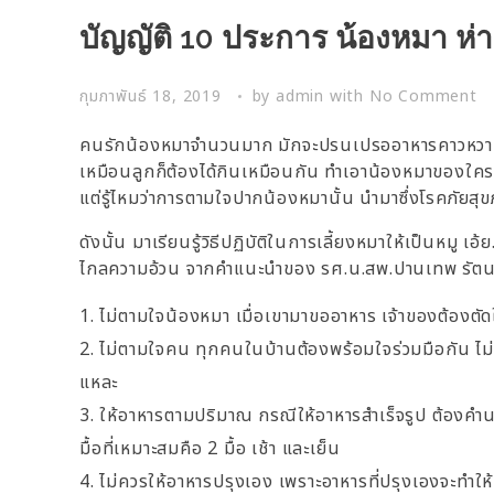
บัญญัติ 10 ประการ น้องหมา ห
กุมภาพันธ์ 18, 2019
by
admin
with
No Comment
คนรักน้องหมาจำนวนมาก มักจะปรนเปรออาหารคาวหวาน ให้เ
เหมือนลูกก็ต้องได้กินเหมือนกัน ทำเอาน้องหมาของใครหล
แต่รู้ไหมว่าการตามใจปากน้องหมานั้น นำมาซึ่งโรคภัยสุข
ดังนั้น มาเรียนรู้วิธีปฏิบัติในการเลี้ยงหมาให้เป็นหมู 
ไกลความอ้วน จากคำแนะนำของ รศ.น.สพ.ปานเทพ รัตนา
ไม่ตามใจน้องหมา เมื่อเขามาขออาหาร เจ้าของต้องตัดใจไ
ไม่ตามใจคน ทุกคนในบ้านต้องพร้อมใจร่วมมือกัน ไม่ใ
แหละ
ให้อาหารตามปริมาณ กรณีให้อาหารสำเร็จรูป ต้องคำน
มื้อที่เหมาะสมคือ 2 มื้อ เช้า และเย็น
ไม่ควรให้อาหารปรุงเอง เพราะอาหารที่ปรุงเองจะทำให้