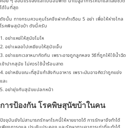
ค่อย ๆ อ่อนแรงลงและเป็นอัมพาต นำไปสู่อาการโคม่าและเสียชีวิต
ได้ในที่สุด
ดังนั้น ทางกรมควบคุมโรคจึงฝากคำเตือน 5 อย่า เพื่อให้ห่างไกล
โรคพิษสุนัขบ้า ดังนี้ครับ
อย่าแหย่ให้สุนัขโมโห
อย่าเผลอไปเหยียบให้สุนัขเจ็บ
อย่าแยกเวลาหมากัดกัน เพราะอาจถูกลูกหลง วิธีที่ถูกให้ใช้น้ำฉีด
เข้าปากสุนัข ไม่ควรใช้น้ำร้อนสาด
อย่าหยิบขณะที่สุนัขกำลังกินอาหาร เพราะมันอาจคิดว่าถูกแย่ง
และ
อย่ายุ่งกับสุนัขแปลกหน้า
การป้องกัน โรคพิษสุนัขบ้าในคน
ปัจจุบันยังไม่สามารถรักษาโรคนี้ให้หายขาดได้ การรักษาจึงทำได้
เพียงการดูแล ประคับประคอง และรักษาตามอาการเท่าที่จะทำได้