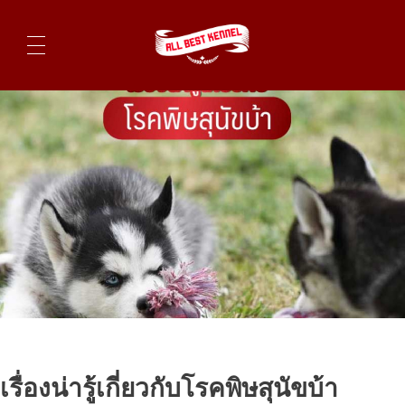
ไซบีเรียนฮัสกี้ ฟาร์มไซบีเรียนที่ดีที่สุดในไทย ติดต่อสอบถาม 0819119104
เรื่องน่ารู้เกี่ยวกับโรคพิษสุนัขบ้า