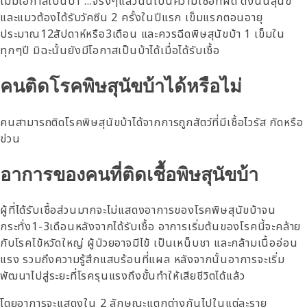
ไม่มีโอกาสเป็นบ้า”…จริงๆแล้วนั่นเป็นความเชื่อที่ผิด ดังนั้นสุนัข
และแมวต้องได้รับวัคซีน 2 ครั้งในปีแรก เข็มแรกตอนอายุ
ประมาณ12สัปดาห์หรือ3เดือน และควรฉีดพิษสุนัขบ้า 1 เข็มใน
ทุกๆปี มิฉะนั้นยังมีโอกาสเป็นบ้าได้เมื่อได้รับเชื้อ
คนติดโรคพิษสุนัขบ้าได้หรือไม่
คนสามารถติดโรคพิษสุนัขบ้าได้จากการถูกสัตว์ที่มีเชื้อไวรัส กัดหรือ
ข่วน
อาการของคนที่ติดเชื้อพิษสุนัขบ้า
ผู้ที่ได้รับเชื้อส่วนมากจะไม่แสดงอาการของโรคพิษสุนัขบ้าจน
กระทั่ง1-3เดือนหลังจากได้รับเชื้อ อาการเริ่มต้นของโรคนี้จะคล้าย
กับโรคไข้หวัดใหญ่ ผู้ป่วยอาจมีไข้ เป็นเหน็บชา และกล้ามเนื้ออ่อน
แรง รวมถึงความรู้สึกแสบร้อนที่แผล หลังจากนั้นอาการจะเริ่ม
พัฒนาไปสู่ระยะที่โรครุนแรงถึงขั้นทำให้เสียชีวิตได้แล้ว
โดยอาการจะแสดงใน 2 ลักษณะแตกต่างกันไปในแต่ละราย