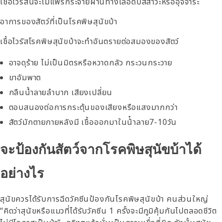
เชื้อไวรัสนี้จะไม่แพร่กระจายผ่านทางเลือดปัสสาวะหรืออุจจาระ
อาการของสัตว์ที่เป็นโรคพิษสุนัขบ้า
เชื้อไวรัสโรคพิษสุนัขบ้าจะทําอันตรายต่อสมองของสัตว์
อาจดุร้าย ไม่เป็นมิตรหรือหวาดกลัว กระวนกระวาย
ขาอัมพาต
กลืนน้ำลายลําบาก เสียงเปลี่ยน
ตอบสนองต่อการกระตุ้นของเสียงหรือแสงมากกว่า
สัตว์มักตายภายหลังมี เชื้อออกมาในน้ําลาย7-10วัน
จะป้องกันสัตว์จากโรคพิษสุนัขบ้าได้
อย่างไร
สุนัขควรได้รับการฉีดวัคซีนป้องกันโรคพิษสุนัขบ้า คนส่วนใหญ่
“คิดว่าสุนัขหรือแมวที่ได้รับวัคซีน 1 ครั้งจะมีภูมิคุ้มกันไปตลอดชีวิต