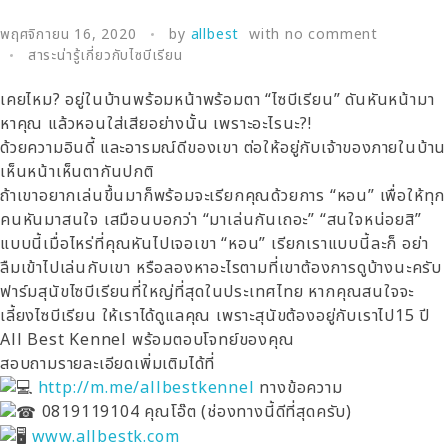
พฤศจิกายน 16, 2020
by
allbest
with
no comment
สาระน่ารู้เกี่ยวกับไซบีเรียน
เคยไหม? อยู่ในบ้านพร้อมหน้าพร้อมตา “ไซบีเรียน” ดันหันหน้ามา
หาคุณ แล้วหอนใส่เสียอย่างนั้น เพราะอะไรนะ?!
ด้วยความอินดี้ และอารมณ์ดีของเขา ต่อให้อยู่กับเจ้าของภายในบ้าน
เห็นหน้าเห็นตากันปกติ
ถ้าเขาอยากเล่นขึ้นมาก็พร้อมจะเรียกคุณด้วยการ “หอน” เพื่อให้ทุก
คนหันมาสนใจ เสมือนบอกว่า “มาเล่นกันเถอะ” “สนใจหน่อยสิ”
แบบนี้เมื่อไหร่ที่คุณหันไปเจอเขา “หอน” เรียกเราแบบนี้ละก็ อย่า
ลืมเข้าไปเล่นกับเขา หรือลองหาอะไรตามที่เขาต้องการดูบ้างนะครับ
ฟาร์มสุนัขไซบีเรียนที่ใหญ่ที่สุดในประเทศไทย หากคุณสนใจจะ
เลี้ยงไซบีเรียน ให้เราได้ดูแลคุณ เพราะสุนัขต้องอยู่กับเราไป15 ปี
All Best Kennel พร้อมตอบโจทย์ของคุณ
สอบถามรายละเอียดเพิ่มเติมได้ที่
http://m.me/allbestkennel
ทางข้อความ
0819119104 คุณโอ๊ต (ช่องทางนี้ดีที่สุดครับ)
www.allbestk.com