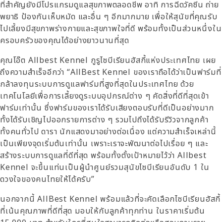
ที่สำคัญยังมีโปรแกรมดูแลสุขภาพตลอดชีพ อาทิ การฉีดวัคซีน ถ่าย
พยาธิ ป้องกันเห็บหมัด และอื่น ๆ อีกมากมาย เพื่อให้สุนัขที่คุณรับ
ไปเลี้ยงมีสุขภาพร่างกายและสุขภาพใจที่ดี พร้อมทั้งเป็นส่วนหนึ่งใน
ครอบครัวของคุณได้อย่างยาวนานที่สุด
คุณโอ๊ต Allbest Kennel กูรูไซบีเรียนฮัสกี้แห่งประเทศไทย เผย
ถึงความสำเร็จอีกว่า “AllBest Kennel ของเราถือได้ว่าเป็นฟาร์มที่
กล้าลงทุนระบบการดูแลฟาร์มที่สูงที่สุดในประเทศไทย ด้วย
เทคโนโลยีเพื่อการเลี้ยงดูระบบอุปกรณ์ต่าง ๆ คัดสิ่งที่ดีที่สุดเข้า
ฟาร์มเท่านั้น ซึ่งฟาร์มของเราได้รับเสียงตอบรับที่ดีเป็นอย่างมาก
ทั้งได้รับเชิญไปออกรายการต่าง ๆ รวมไปถึงได้รับรีวิวจากลูกค้า
ทั้งคนทั่วไป ดารา นักแสดงมาอย่างต่อเนื่อง แต่ความสำเร็จเหล่านี้
เป็นเพียงจุดเริ่มต้นเท่านั้น เพราะเราจะพัฒนาต่อไปเรื่อย ๆ และ
สร้างระบบการดูแลที่ดีที่สุด พร้อมทั้งตั้งเป้าหมายไว้ว่า Allbest
Kennel จะขึ้นแท่นเป็นผู้นำศูนย์รวมสุนัขไซบีเรียนอันดับ 1 ใน
ดวงใจของคนไทยให้ได้ครับ”
นอกจากนี้ AllBest Kennel พร้อมแล้วที่จะคัดเลือกไซบีเรียนฮัสกี้
ที่เน้นคุณภาพที่ดีที่สุด มอบให้กับลูกค้าทุกท่าน ในราคาเริ่มต้น