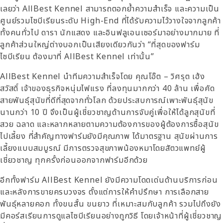
เลยว่า AllBest Kennel สามารถตอกย้ำความสำเร็จ และความเป็น
ศูนย์รวมไซบีเรียนระดับ High-End ที่ได้รับความไว้วางใจจากลูกค้า
ทั้งคนทั่วไป ดารา นักแสดง และอินฟลูเอนเซอร์มาอย่างมากมาย ที่
ลูกค้าส่วนใหญ่ต่างบอกเป็นเสียงเดียวกันว่า “ที่สุดของฟาร์ม
ไซบีเรียน ต้องมาที่ AllBest Kennel เท่านั้น”
AllBest Kennel นำทีมความสำเร็จโดย คุณโอ๊ต – วิศรุต เฮ้ง
สวัสดิ์ เจ้าของธุรกิจหนุ่มไฟแรง ที่ลงทุนมากกว่า 40 ล้าน เพื่อคัด
สายพันธุ์สุนัขที่ดีที่สุดจากทั่วโลก ด้วยประสบการณ์เพาะพันธุ์สุนัข
นานกว่า 10 ปี จึงเป็นผู้เชี่ยวชาญด้านการจับคู่เพื่อให้ได้ลูกสุนัขที่
สวย ฉลาด และหลากหลายตามความต้องการของผู้ต้องการซื้อสุนัข
ไปเลี้ยง ที่สำคัญทางฟาร์มยังมีคุณภาพ ได้มาตรฐาน สุนัขผ่านการ
เลี้ยงแบบสมบูรณ์ มีการตรวจสุขภาพน้องหมาโดยสัตวแพทย์ผู้
เชี่ยวชาญ ทุกครั้งก่อนออกจากฟาร์มอีกด้วย
อีกทั้งฟาร์ม AllBest Kennel ยังมีความโดดเด่นด้านบริการก่อน
และหลังการขายครบวงจร ตั้งแต่การให้คำปรึกษา การเลือกสาย
พันธุ์หลายคอก ทั้งขนสั้น ขนยาว ที่เหมาะสมกับลูกค้า รวมไปถึงยัง
มีคอร์สเรียนการดูแลไซบีเรียนอย่างถูกวิธี โดยเจ้าหน้าที่ผู้เชี่ยวชาญ