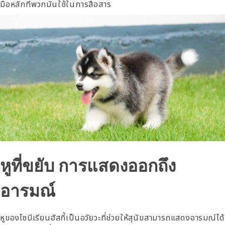
มือหลักที่พวกมันใช้ในการสื่อสาร
หูที่ขยับ การแสดงออกถึง
อารมณ์
หูของไซบีเรียนฮัสกี้เป็นอวัยวะที่ช่วยให้สุนัขสามารถแสดงอารมณ์ได้