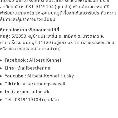
15,000 บาท สำหรับใครที่สนใจสามารถติดต่อหรือสอบถามราย
ละเอียดได้ทาง 081-9119104 (คุณโอ๊ต) หรือเข้ามาแวะชมได้ที่
ฟาร์มย่านปากเกร็ด จังหวัดนนทบุรี ที่บอกได้เลยว่ารับประกันความ
คุ้มค่าและคุ้มราคาอย่างแน่นอน
ติดต่อนัดหมายหรือสอบถามได้ที่
ที่อยู่ : 5/2053 หมู่บ้านประชาชื่น ถ. สามัคคี ต. บางตลาด อ.
ปากเกร็ด จ. นนทบุรี 11120 (อยู่แถว มหาวิทยาลัยธุรกิจบัณฑิตย์
หรือ แถว เดอะมอลล์ งามวงศ์วาน)
Facebook
: Allbest Kennel
Line
: @allbestkennel
Youtube
: Allbest Kennel Husky
Tiktok
: visaruthengsavasdi
Instagram
: allbestk
Tel
: 0819119104 (คุณโอ๊ต)