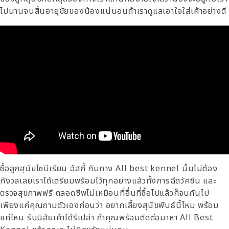
ไปนานจนสิ้นอายุขัยของน้องแน่นอนถ้าเราดูแลเอาใจใส่เค้าอย่างดี
ซื้อลูกสุนัขไซบีเรียน ฮัสกี้ กับทาง All best kennel นั้นไม่ต้อง
กังวลเลยเราได้เตรียมพร้อมไว้ทุกอย่างแล้ว
ทั้งการฉีดวัคซีน และ
ตรวจสุขภาพฟรี ตลอดชีพ
ไม่เหมือนที่อื่นที่ซื้อไปแล้วก็จบกันไป
เพียงแค่คุณถามตัวเองก่อนว่า อยากเลี้ยงสุนัขพันธ์นี้ไหม พร้อม
แค่ไหน รับนิสัยเค้าได้รึเปล่า ถ้าคุณพร้อมติดต่อมาหา
All Best