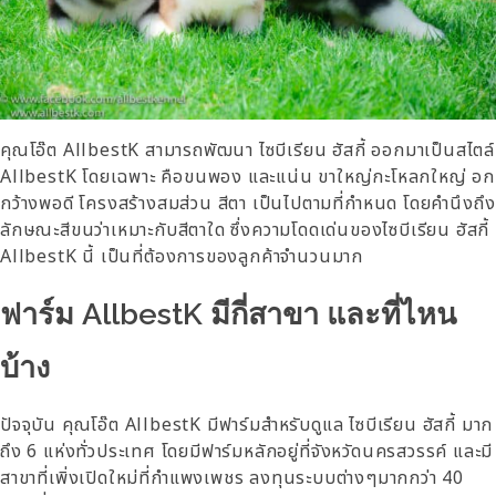
คุณโอ๊ต AllbestK สามารถพัฒนา ไซบีเรียน ฮัสกี้ ออกมาเป็นสไตล์
AllbestK โดยเฉพาะ คือขนพอง และแน่น ขาใหญ่กะโหลกใหญ่ อก
กว้างพอดี โครงสร้างสมส่วน สีตา เป็นไปตามที่กำหนด โดยคำนึงถึง
ลักษณะสีขนว่าเหมาะกับสีตาใด ซึ่งความโดดเด่นของไซบีเรียน ฮัสกี้
AllbestK นี้ เป็นที่ต้องการของลูกค้าจำนวนมาก
ฟาร์ม AllbestK มีกี่สาขา และที่ไหน
บ้าง
ปัจจุบัน คุณโอ๊ต AllbestK มีฟาร์มสำหรับดูแล ไซบีเรียน ฮัสกี้ มาก
ถึง 6 แห่งทั่วประเทศ โดยมีฟาร์มหลักอยู่ที่จังหวัดนครสวรรค์ และมี
สาขาที่เพิ่งเปิดใหม่ที่กำแพงเพชร ลงทุนระบบต่างๆมากกว่า 40