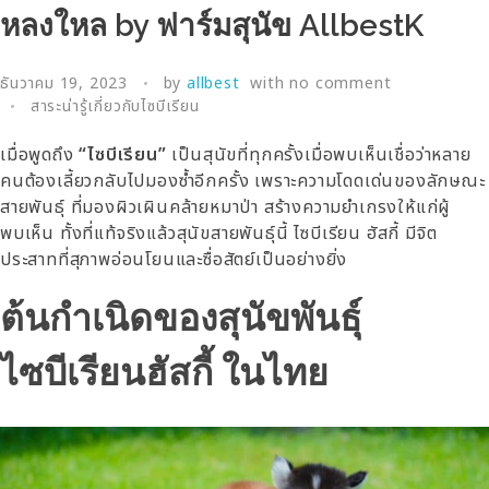
หลงใหล by ฟาร์มสุนัข AllbestK
ธันวาคม 19, 2023
by
allbest
with
no comment
สาระน่ารู้เกี่ยวกับไซบีเรียน
เมื่อพูดถึง
“ไซบีเรียน”
เป็นสุนัขที่ทุกครั้งเมื่อพบเห็นเชื่อว่าหลาย
คนต้องเลี้ยวกลับไปมองซ้ำอีกครั้ง เพราะความโดดเด่นของลักษณะ
สายพันธุ์ ที่มองผิวเผินคล้ายหมาป่า สร้างความยำเกรงให้แก่ผู้
พบเห็น ทั้งที่แท้จริงแล้วสุนัขสายพันธุ์นี้ ไซบีเรียน ฮัสกี้ มีจิต
ประสาทที่สุภาพอ่อนโยนและซื่อสัตย์เป็นอย่างยิ่ง
ต้นกำเนิดของสุนัขพันธุ์
ไซบีเรียนฮัสกี้ ในไทย