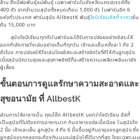
ล้าน ซึ่งมีพ่อพันธุ์แม่พันธุ์ เฉพาะฟาร์มในจังหวัดนครสวรรค์ถึง
400 ตัว จากจำนวนสุนัขทั้งหมดเกือบ 1,000 ตัว ในฟาร์มอีก 6
แห่งทั่วประเทศ ฟาร์มสุนัข AllbestK พันธุ์
ไซบีเรียนฮัสกี้ ราคา
เริ่ม
ต้น 15,000 บาท
สุนัขไซบีเรียนทุกตัวในฟาร์มจะได้รับการปล่อยอย่างอิสระให้
ออกกำลังกายวิ่งเล่นอย่างเต็มที่ทุกวัน เช้าและเย็นครั้งละ1 ถึง 2
ชั่วโมง การปล่อยให้วิ่งเล่นโดยอิสระจะสร้างจิตใจที่ดีให้กับลูกสุนัข
เมื่อสุนัขมีความสุขและสุขภาพจิตดีก็จะสร้างความเพลิดเพลินมายัง
ผู้เลี้ยง
ขั้นตอนการดูแลรักษาความสะอาดและ
สุขอนามัย ที่ AllbestK
ส่วนการให้อาหารนั้น คุณโอ๊ต AllbestK บอกว่าไซบีเรียน ฮัสกี้
เป็นสุนัขที่ไม่ต้องการอาหารมาก กินอาหารแต่ละมื้อน้อย ในสุนัขโต
2 มื้อ เช้าและเย็น ลูกสุนัข 4 ถึง 6 มื้อขึ้นอยู่กับอายุของลูกสุนัข ซึ่ง
ลูกสุนัขแรกคลอดจะต้องกินนมแม่สุนัขให้ได้มากที่สุด โดยเฉพาะนม