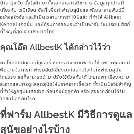
บ้าน มุ่งมั่น ตั้งใจศึกษาทั้งเอกสารทางวิชาการ ข้อมูลทุกด้านที่
เกี่ยวกับ ไซบีเรียน ฮัสกี้ เพื่อทำฟาร์มสุนัขและพัฒนาสายพันธุ์นี้
อย่างจริงจัง และก็เป็นเวลามากกว่า10ปีแล้ว ที่ทำให้ Allbest
Kennel เกิดขึ้น และได้รับการยอมรับว่าเป็นฟาร์ม ไซบีเรียน ฮัสกี้
ที่ใหญ่ที่สุดของประเทศไทย
คุณโอ๊ต AllbestK ได้กล่าวไว้ว่า
ผมโชคดีที่มีคุณแม่ดูแลเรื่องการวางระบบฟาร์มให้ เพราะคุณแม่มี
พื้นฐานในการทำฟาร์มสัตว์เลี้ยงมาก่อน แม้จะไม่ใช่ฟาร์มสุนัข
โดยตรง แต่ก็สามารถนำมาปรับใช้ด้วยกันได้ โดยเฉพาะเรื่องความ
สะอาดและการดูแลลูกสุนัขให้ปราศจากเชื้อโรค ซึ่งเป็นปัจจัยสำคัญ
ที่ทำให้ลูกสุนัขเสียชีวิต ก่อนถึงมือลูกค้า หรือเสียชีวิตก่อนได้รับ
วัคซีนป้องกันโรค
ที่ฟาร์ม AllbestK มีวิธีการดูแล
สุนัขอย่างไรบ้าง