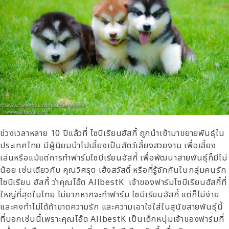
ช่วงเวลาหลาย 10 ปีแล้วที่ ไซบีเรียนฮัสกี้ ถูกนำเข้ามาขยายพันธุ์ใน
ประเทศไทย มีผู้นิยมนำไปเลี้ยงเป็นสัตว์เลี้ยงสวยงาม เพื่อเลี้ยง
เล่นหรือแม้แต่การทำฟาร์มไซบีเรียนฮัสกี้ เพื่อพัฒนาสายพันธุ์ก็มีไม่
น้อย เช่นเดียวกับ คุณวิศรุต เฮ้งสวัสดิ์ หรือที่รู้จักกันในกลุ่มคนรัก
ไซบีเรียน ฮัสกี้ ว่าคุณโอ๊ต AllbestK เจ้าของฟาร์มไซบีเรียนฮัสกี้ที่
ใหญ่ที่สุดในไทย ไม่ยากหากจะทำฟาร์ม ไซบีเรียนฮัสกี้ แต่ก็ไม่ง่าย
และคงทำไม่ได้ถ้าขาดความรัก และความเอาใจใส่ในสุนัขสายพันธุ์นี้
ที่บอกเช่นนี้เพราะคุณโอ๊ต AllbestK เป็นเด็กหนุ่มเจ้าของฟาร์มที่