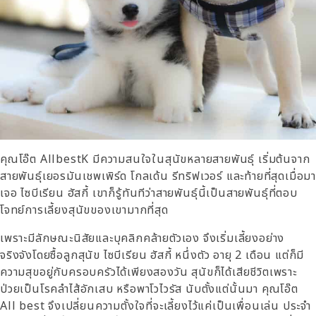
คุณโอ๊ต AllbestK มีความสนใจในสุนัขหลายสายพันธุ์ เริ่มต้นจาก
สายพันธุ์เยอรมันเชพเพิร์ด โกลเด้น รีทริฟเวอร์ และท้ายที่สุดเมื่อม
เจอ ไซบีเรียน ฮัสกี้ เขาก็รู้ทันทีว่าสายพันธุ์นี้เป็นสายพันธุ์ที่ตอบ
โจทย์การเลี้ยงสุนัขของเขามากที่สุด
เพราะมีลักษณะนิสัยและบุคลิกคล้ายตัวเอง จึงเริ่มเลี้ยงอย่าง
จริงจังโดยซื้อลูกสุนัข ไซบีเรียน ฮัสกี้ หนึ่งตัว อายุ 2 เดือน แต่ก็มี
ความสุขอยู่กับครอบครัวได้เพียงสองวัน สุนัขก็ได้เสียชีวิตเพราะ
ป่วยเป็นโรคลำไส้อักเสบ หรือพาโวไวรัส นับตั้งแต่นั้นมา คุณโอ๊ต
All best จึงเปลี่ยนความตั้งใจที่จะเลี้ยงไว้แค่เป็นเพื่อนเล่น ประจำ