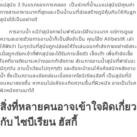
แม่สุนัข 3 วันแรกของการคลอด เป็นช่วงที่น้ำนมแม่สุนัขมีคุณค่า
ทางสารอาหารมากที่สุดและเป็นน้ำนมที่ช่วยสร้างภูมิคุ้มกันให้กับลูก
สุนัขได้เป็นอย่างดี
การอาบน้ำ แม้ว่าสุนัขภายในฟาร์มจะมีจำนวนมาก แต่การดูแล
ความสะอาดด้วยการอาบน้ำก็เป็นสิ่งจำเป็น คุณโอ๊ต AllbestK เล่า
ให้ฟังว่า ในทุกวันที่สุนัขถูกปล่อยให้วิ่งเล่นออกกำลังกายอย่างอิสระ
เมื่อถูกเรียกเข้าที่พักสุนัขจะได้รับการเช็ดตัว เช็ดเท้า เพื่อกำจัดเชื้อ
โรคที่อาจติดมาระหว่างออกกำลังกาย ส่วนการอาบน้ำสุนัขที่ฟาร์มจะ
มีทุกวัน อาบน้ำเวียนไปทุกๆตัว และต้องเป่าขนให้แห้งสนิทหลังอาบ
น้ำ ซึ่งเป็นความละเอียดอ่อนเนื่องจากไซบีเรียนฮัสกี้ เป็นสุนัขที่มี
ขนหนาสองชั้น หากขนไม่แห้งจะเกิดความชื้นที่ผิวหนัง อาจเป็นโรค
ผิวหนังตามมาได้
สิ่งที่หลายคนอาจเข้าใจผิดเกี่ยว
กับ ไซบีเรียน ฮัสกี้