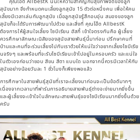
คุณโอ๊ต AllbestK นั้นให้ความสำคัญกับสุขภาพจิตของลูก
สุนัขมาก จึงกำหนดคนเลี้ยงลูกสุนัข 15 ตัวต่อหนึ่งคน เพื่อให้คน
เลี้ยงมีเวลาเล่นกับลูกสุนัข เมื่อลูกสุนัขรู้สึกอบอุ่น สมองของลูก
สุนัขก็จะได้รับการพัฒนาไปด้วย และสิ่งที่ คุณโอ๊ต AllbestK
ต้องการให้ผู้สนใจเลี้ยง ไซบีเรียน ฮัสกี้ เข้าใจตรงกันคือ ผู้เลี้ยง
ควรศึกษาลักษณะนิสัยของสุนัขสายพันธุ์นี้มาก่อน ปรึกษาคนที่
บ้านและคนที่จะร่วมเลี้ยงไปกับเราด้วยให้แน่ใจว่าอยากเลี้ยงไซบีเรีย
นจริงๆ และพร้อมที่จะรับไซบีเรียนเข้าไปอยู่ในครอบครัว และแน่ใจ
ในตัวเองก่อนว่าชอบ สีขน สีตา แบบใด นอกจากนี้ควรมีเวลาให้กับ
สุนัขอย่างน้อยวันละ 1 ชั่วโมงก็เพียงพอแล้ว
การศึกษาในสายพันธุ์สุนัขที่เราจะเลี้ยงมาก่อนจะเป็นข้อดีมากๆ
เนื่องจากเวลามาที่ฟาร์มการอธิบายสายพันธุ์ต่างจะง่ายมากยิ่งขึ้น
และผู้เลี้ยงจะเข้าใจในลักษณะสายพันธุ์ของไซบีเรียนมากยิ่งขึ้นด้วย
ครับ