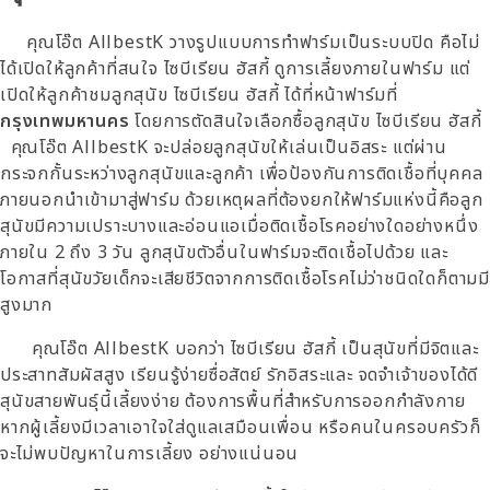
คุณโอ๊ต AllbestK วางรูปแบบการทำฟาร์มเป็นระบบปิด คือไม่
ได้เปิดให้ลูกค้าที่สนใจ ไซบีเรียน ฮัสกี้ ดูการเลี้ยงภายในฟาร์ม แต่
เปิดให้ลูกค้าชมลูกสุนัข ไซบีเรียน ฮัสกี้ ได้ที่หน้าฟาร์มที่
กรุงเทพมหานคร
โดยการตัดสินใจเลือกซื้อลูกสุนัข ไซบีเรียน ฮัสกี้
คุณโอ๊ต AllbestK จะปล่อยลูกสุนัขให้เล่นเป็นอิสระ แต่ผ่าน
กระจกกั้นระหว่างลูกสุนัขและลูกค้า เพื่อป้องกันการติดเชื้อที่บุคคล
ภายนอกนำเข้ามาสู่ฟาร์ม ด้วยเหตุผลที่ต้องยกให้ฟาร์มแห่งนี้คือลูก
สุนัขมีความเปราะบางและอ่อนแอเมื่อติดเชื้อโรคอย่างใดอย่างหนึ่ง
ภายใน 2 ถึง 3 วัน ลูกสุนัขตัวอื่นในฟาร์มจะติดเชื้อไปด้วย และ
โอกาสที่สุนัขวัยเด็กจะเสียชีวิตจากการติดเชื้อโรคไม่ว่าชนิดใดก็ตามมี
สูงมาก
คุณโอ๊ต AllbestK บอกว่า ไซบีเรียน ฮัสกี้ เป็นสุนัขที่มีจิตและ
ประสาทสัมผัสสูง เรียนรู้ง่ายซื่อสัตย์ รักอิสระและ จดจำเจ้าของได้ดี
สุนัขสายพันธุ์นี้เลี้ยงง่าย ต้องการพื้นที่สำหรับการออกกำลังกาย
หากผู้เลี้ยงมีเวลาเอาใจใส่ดูแลเสมือนเพื่อน หรือคนในครอบครัวก็
จะไม่พบปัญหาในการเลี้ยง อย่างแน่นอน