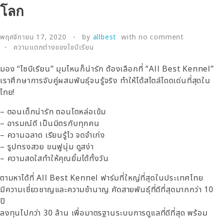
โลก
พฤศจิกายน 17, 2020
by
allbest
with
no comment
ความแตกต่างของไซบีเรียน
มอง “ไซบีเรียน” มุมไหนก็น่ารัก ต้องเลือกที่ “All Best Kennel”
เราศึกษาการจับคู่ผสมพันธุ์จนรู้จริง ทำให้ได้สไตล์โดดเด่นที่สุดใน
ไทย!
– ตอนเด็กน่ารัก ตอนโตหล่อเข้ม
– อารมณ์ดี เป็นมิตรกับทุกคน
– ความฉลาด เรียนรู้ไว จดจำเก่ง
– รูปทรงสวย ขนฟูนุ่ม ดูสง่า
– ความสดใสทำให้คุณยิ้มได้ทั้งวัน
ตามหาได้ที่ All Best Kennel ฟาร์มที่ใหญ่ที่สุดในประเทศไทย
มีความเชี่ยวชาญและความชำนาญ คัดสายพันธ์ุที่ดีที่สุดมากกว่า 10
ปี
ลงทุนไปกว่า 30 ล้าน เพื่อมาตรฐานระบบการดูแลที่ดีที่สุด พร้อม