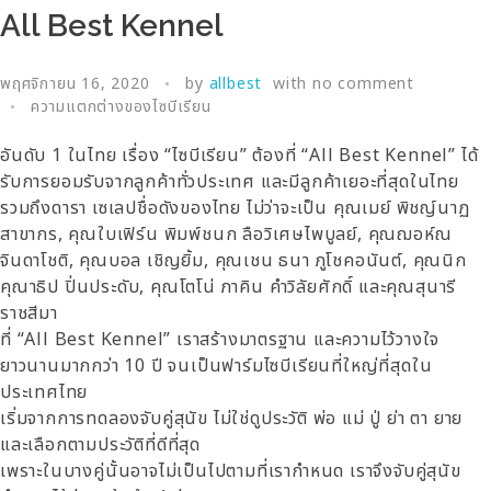
All Best Kennel
พฤศจิกายน 16, 2020
by
allbest
with
no comment
ความแตกต่างของไซบีเรียน
อันดับ 1 ในไทย เรื่อง “ไซบีเรียน” ต้องที่ “All Best Kennel” ได้
รับการยอมรับจากลูกค้าทั่วประเทศ และมีลูกค้าเยอะที่สุดในไทย
รวมถึงดารา เซเลปชื่อดังของไทย ไม่ว่าจะเป็น คุณเมย์ พิชญ์นาฏ
สาขากร, คุณใบเฟิร์น พิมพ์ชนก ลือวิเศษไพบูลย์, คุณฌอห์ณ
จินดาโชติ, คุณบอล เชิญยิ้ม, คุณเชน ธนา ภูโชคอนันต์, คุณนิก
คุณาธิป ปิ่นประดับ, คุณโตโน่ ภาคิน คำวิลัยศักดิ์ และคุณสุนารี
ราชสีมา
ที่ “All Best Kennel” เราสร้างมาตรฐาน และความไว้วางใจ
ยาวนานมากกว่า 10 ปี จนเป็นฟาร์มไซบีเรียนที่ใหญ่ที่สุดใน
ประเทศไทย
เริ่มจากการทดลองจับคู่สุนัข ไม่ใช่ดูประวัติ พ่อ แม่ ปู่ ย่า ตา ยาย
และเลือกตามประวัติที่ดีที่สุด
เพราะในบางคู่นั้นอาจไม่เป็นไปตามที่เรากำหนด เราจึงจับคู่สุนัข