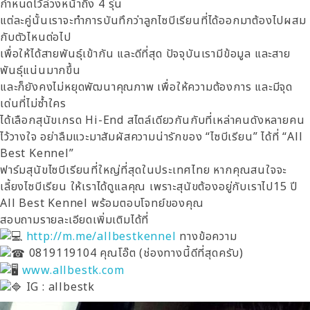
กำหนดไว้ล่วงหน้าถึง 4 รุ่น
แต่ละคู่นั้นเราจะทำการบันทึกว่าลูกไซบีเรียนที่ได้ออกมาต้องไปผสม
กับตัวไหนต่อไป
เพื่อให้ได้สายพันธุ์เข้ากัน และดีที่สุด ปัจจุบันเรามีข้อมูล และสาย
พันธุ์แน่นมากขึ้น
และก็ยังคงไม่หยุดพัฒนาคุณภาพ เพื่อให้ความต้องการ และมีจุด
เด่นที่ไม่ซ้ำใคร
ได้เลือกสุนัขเกรด Hi-End สไตล์เดียวกันกับที่เหล่าคนดังหลายคน
ไว้วางใจ อย่าลืมแวะมาสัมผัสความน่ารักของ “ไซบีเรียน” ได้ที่ “All
Best Kennel”
ฟาร์มสุนัขไซบีเรียนที่ใหญ่ที่สุดในประเทศไทย หากคุณสนใจจะ
เลี้ยงไซบีเรียน ให้เราได้ดูแลคุณ เพราะสุนัขต้องอยู่กับเราไป15 ปี
All Best Kennel พร้อมตอบโจทย์ของคุณ
สอบถามรายละเอียดเพิ่มเติมได้ที่
http://m.me/allbestkennel
ทางข้อความ
0819119104 คุณโอ๊ต (ช่องทางนี้ดีที่สุดครับ)
www.allbestk.com
IG : allbestk