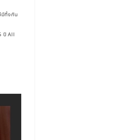
ีทิ้งกัน
 ปี All