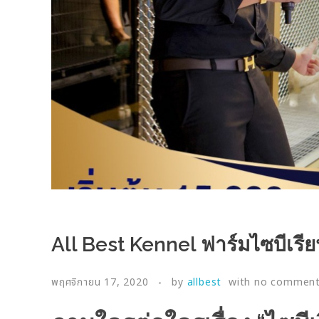
All Best Kennel ฟาร์มไซบีเรียน
พฤศจิกายน 17, 2020
by
allbest
with
no commen