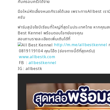
กับครอบครัวได้ง่าย
มือใหม่หัดเลี้ยงหมดกังวลได้เลย เพราะทางAllbest เรา
ครับ
ฟาร์มสุนัขไซบีเรียนที่ใหญ่ที่สุดในประเทศไทย หากคุณสนใ
Best Kennel พร้อมตอบโจทย์ของคุณ
สอบถามรายละเอียดเพิ่มเติมได้ที่
http://m.me/allbestkennel
ท
0819119104 คุณโอ๊ต (ช่องทางนี้ดีที่สุดครับ)
www.allbestk.com
FB :
allbestkennel
IG : allbestk