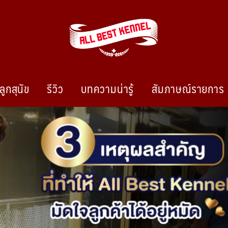
ลูกสุนัข
รีวิว
บทความน่ารู้
สัมภาษณ์รายการ
ไซบีเรียนฮัสกี้ ฟาร์มไซบีเรียนที่ดีที่สุดในไทย ติดต่อสอบถาม 0819119104