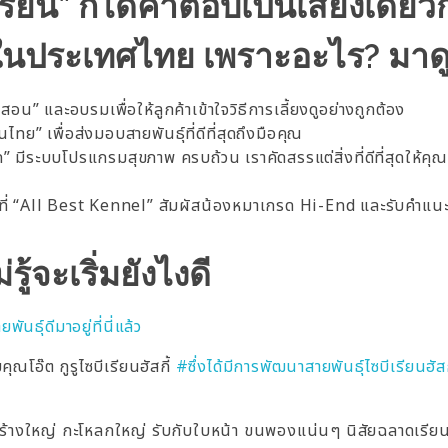
รียน” ก็ได้คำตอบเป็นเสียงเดียวก
ุดในประเทศไทย เพราะอะไร? มาดู
น” และอบรมเพื่อให้ลูกค้าเข้าใจวิธีการเลี้ยงดูอย่างถูกต้อง
ย” เพื่อส่งมอบสายพันธุ์ที่ดีที่สุดถึงมือคุณ
 มีระบบโปรแกรมสุขภาพ ครบถ้วน เราคัดสรรแต่สิ่งที่ดีที่สุดให้คุณ ไ
ข้ามาที่ “All Best Kennel” สัมผัสน้องหมาเกรด Hi-End และรับคำแนะ
รู้จะเริ่มยังไงดี
นธุ์ดีมาอยู่ที่นี่แล้ว
ุณโอ๊ต กูรูไซบีเรียนฮัสกี้
#ซึ่งได้มีการพัฒนาสายพันธุ์ไซบีเรียนฮัสก
ร้างใหญ่ กะโหลกใหญ่ รับกับใบหน้า ขนพองแน่นๆ นิสัยฉลาดเรียนรู