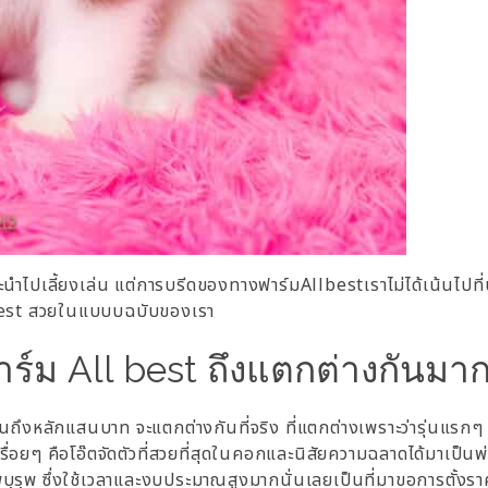
้และนำไปเลี้ยงเล่น แต่การบรีดของทางฟาร์มAllbestเราไม่ได้เน้นไปท
lbest สวยในแบบบฉบับของเรา
ร์ม All best ถึงแตกต่างกันมาก
ปจนถึงหลักแสนบาท จะแตกต่างกันที่จริง
ที่แตกต่างเพราะว่ารุ่นแรกๆ
ื่อยๆ คือโอ๊ตจัดตัวที่สวยที่สุดในคอกและนิสัยความฉลาดได้มาเป็นพ่อ
 บรรพบุรุพ ซึ่งใช้เวลาและงบประมาณสูงมากนั่นเลยเป็นที่มาขอการตั้งรา