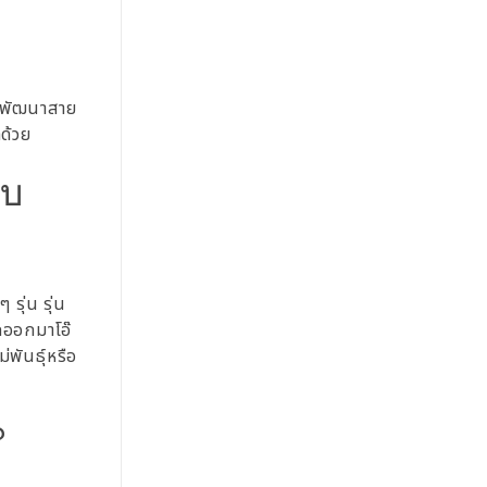
่นพัฒนาสาย
กด้วย
จบ
รุ่น รุ่น
ลูกออกมาโอ๊
่พันธุ์หรือ
?