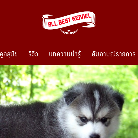
ลูกสุนัข
รีวิว
บทความน่ารู้
สัมภาษณ์รายการ
ไซบีเรียนฮัสกี้ ฟาร์มไซบีเรียนที่ดีที่สุดในไทย ติดต่อสอบถาม 0819119104