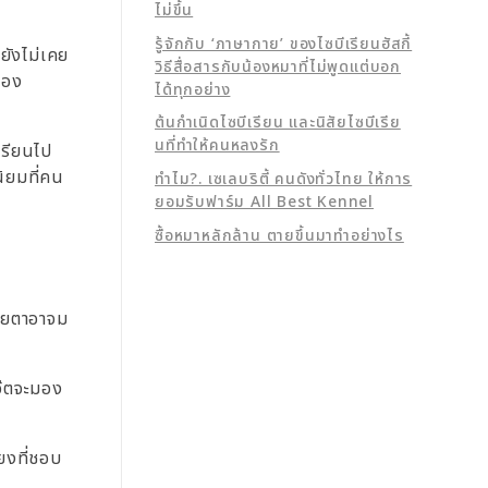
ไม่ขึ้น
รู้จักกับ ‘ภาษากาย’ ของไซบีเรียนฮัสกี้
รยังไม่เคย
วิธีสื่อสารกับน้องหมาที่ไม่พูดแต่บอก
่อง
ได้ทุกอย่าง
ต้นกำเนิดไซบีเรียน และนิสัยไซบีเรีย
นที่ทำให้คนหลงรัก
เรียนไป
นิยมที่คน
ทำไม?. เซเลบริตี้ คนดังทั่วไทย ให้การ
ยอมรับฟาร์ม All Best Kennel
ซื้อหมาหลักล้าน ตายขึ้นมาทำอย่างไร
สายตาอาจม
๊ตจะมอง
้ยงที่ชอบ