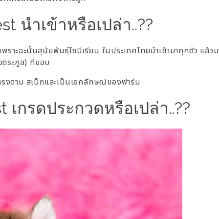
best นำเข้าหรือเปล่า..??
ไทยเพราะฉะนั้นสุนัขพันธุ์ไซบีเรียน ในประเทศไทยนำเข้ามาทุกตัว แล้
ตระกูล) ที่ชอบ
ด้ตรงตาม สเป็กและเป็นเอกลักษณ์ของฟาร์ม
est เกรดประกวดหรือเปล่า..??