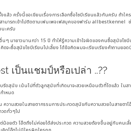
้งแล้ว ครั้งนี้ขอเขียนเรื่องการเลือกซื้อไซบีเรียนแล้วกันครับ ถ้าใค
lbest สามารถเข้าไปติดตามเฟนเพจเฟสบุคของฟาร์ม allbestkennel ช
ยนะครับ
ื่นๆ มายาวนานกว่า 15 ปี ทำให้รู้ความเข้าใจผิดของคนซื้อสุนัขไซบี
่คิดจะซื้อสุนัขไซบีเรียนไปเลี้ยง ได้ข้อคิดผมจะเรียบเรียงคำถามยอด
best เป็นแชมป์หรือเปล่า ..??
บรีดสุนัข เน้นไปที่ตัวลูกสุนัขที่เกิดมาจะสวยเหมือนตัวที่โตแล้ว ใน
ี่กำหนด
ัน ความสวยในสายตากรรมการประกวดสุนัขกับความสวยในสายตาโอ
ะกวดทั่วๆไป
ต่น้อยตัว โอ๊ตถึงไม่ค่อยได้ส่งประกวด
ความสวยต้องขึ้นอยู่กับคนเลี
คิดโอ๊ตไม่มีใครผิดใครถูก