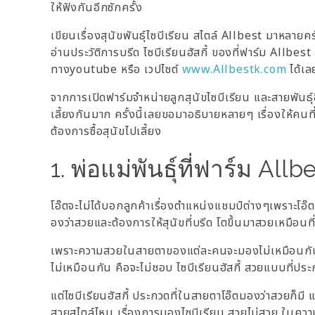
ให้ฟังกันอีกซักครั้ง
เขียนเรื่องสุนัขพันธุ์ไซบีเรียน สไตล์ Allbest มาหลายครั
อ่านประวัติการบรีด ไซบีเรียนฮัสกี้ ของที่ฟาร์ม Al
ทางyoutube หรือ เวปไซต์
www.Allbestk.com
ได้เล
จากการเปิดฟาร์มจำหน่ายลูกสุนัขไซบีเรียน และสายพันธุ์อ
เลี้ยงกันมาก ครั้งนี้เลยขอมาอธิบายหลายๆ เรื่องให้คนที
ต้องการซื้อสุนัขไปเลี้ยง
1. พ่อแม่พันธุ์ที่ฟาร์ม All
โอ๊ตจะไม่ได้บอกลูกค้าเรื่องตำแหน่งแชมป์ต่างๆเพราะโอ๊ต
องว่าสวยและต้องการให้สุนัขที่บรีด โตขึ้นมาสวยเหมือนท
เพราะความสวยในสายตาของแต่ละคนจะมองไม่เหมือนก
ไม่เหมือนกัน คือจะไม่ชอบ ไซบีเรียนฮัสกี้ สวยแบบที่ปร
แต่ไซบีเรียนฮัสกี้ ประกวดที่ในสายตาโอ๊ตมองว่าสวยก็มี แ
สวยสไตล์ไหน เรื่องการมองไซบีเรียน สวยไม่สวย ในความ