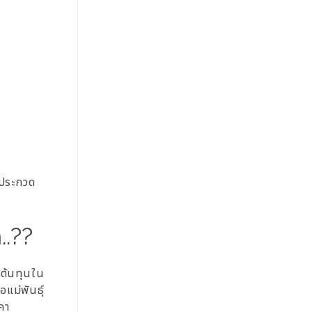
ี่ประกวด
..??
 ต้นทุนใน
แม่พันธุ์
คา