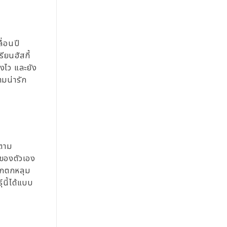
ื่อนปี
ียนฮัสกี้
องไว และยัง
ามน่ารัก
็ตาม
ณของตัวเอง
สึกตกหลุม
์นี้ได้แบบ