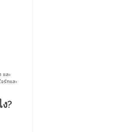
าต และ
ีใจรักและ
ไง?