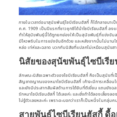
ภายในเวลาต่อมาสุนัขพันธุ์ไซบีเรียนฮัสกี้ ก็ได้กลายมาเ
ค.ศ. 1909 เป็นปีแรกที่ชาวชุกชีได้นำไซบีเรียนฮัสกี้ 
ทำให้สุนัขพันธุ์นี้ได้ถูกยกย่องให้เป็นสุนัขพันธุ์ที่แข่
มีไหวพริบในการแข่งขันอีกด้วย และหลังจากนั้นไม่นานไซ
หล่อ เท่ห์และฉลาด บวกกับนิสัยที่แปลกไม่เหมือนสุนัขส
นิสัยของสุนัขพันธุ์ไซบีเรียน
ลักษณะนิสัยเฉพาะตัวของไซบีเรียนฮัสกี้ คือเป็นสุนัขที่เป
สัญชาตญาณของหมาไซบีเรียนฮัสกี้ เค้าจะมีการเคลื่อนไ
และยังมีประสาทสัมผัสด้านการได้ยินที่ดีเยี่ยม แถมยังฉลาด
รักหมาไซบีเรียนฮัสกี้ ได้เลยค่ะ และยิ่งถ้าได้ลองเลี้ยงลอ
ไม่รู้ตัวเลยหละค่ะ เพราะจะบอกว่าเราก็เป็นหนึ่งในกลุ่มคนท
สายพันธุ์ไซบีเรียนฮัสกี้ ด