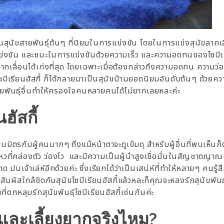
ป็นสุนัขสายพันธุ์ต้นๆ ที่นิยมในการแข่งขัน โดยในการแข่งสุนัขลากเล
ลงแข่งขัน และชนะในการแข่งขันด้วยความเร็ว และความอดทนของไซบีเร
งขันลากเลื่อนได้เก่งที่สุด โดยเฉพาะเมื่อต้องกล่าวถึงความอดทน ความว่
บีเรียนฮัสกี้ ก็ได้กลายมาเป็นสุนัขบ้านยอดนิยมอันดับต้นๆ ด้วยคว
ายพันธุ์อื่นทำให้ครองใจคนหลายคนได้ไม่ยากเลยหละค่ะ
ฮัสกี้
็นมิตรกับผู้คนมากๆ ถึงแม้หน้าตาจะดูเข้มดุ สำหรับผู้อื่นที่พบเห็นก
หวที่คล่องตัว ว่องไว และมีความเป็นผู้นำสูงเชื่อมั่นในสัญชาตญา
 ปนเจ้าเล่ห์อีกด้วยค่ะ ซึ่งเรียกได้ว่าเป็นเสน่ห์ที่ทำให้หลายๆ คนรู้
งสัมผัสใกล้ชิดกับสุนัขไซบีเรียนฮัสกี้แล้วหละก็คุณจะหลงรักสุนัขพันธุ
ี่ตกหลุมรักสุนัขพันธุ์ไซบีเรียนฮัสกี้เช่นกันค่ะ
ื้อและเลี้ยงยากจริงไหม?