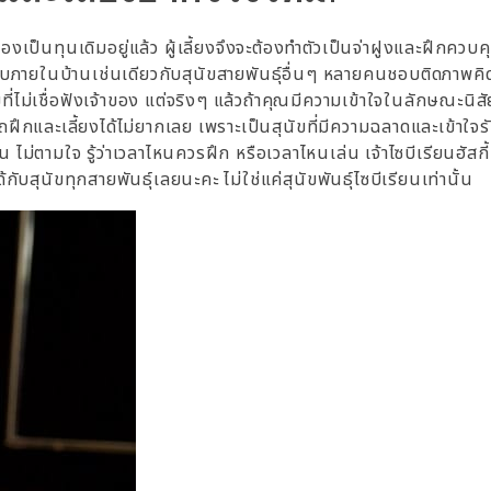
องเป็นทุนเดิมอยู่แล้ว ผู้เลี้ยงจึงจะต้องทำตัวเป็นจ่าฝูงและฝึกควบคุ
ะเบียบภายในบ้านเช่นเดียวกับสุนัขสายพันธุ์อื่นๆ หลายคนชอบติดภาพคิด
ัขที่ไม่เชื่อฟังเจ้าของ แต่จริงๆ แล้วถ้าคุณมีความเข้าใจในลักษณะนิ
มารถฝึกและเลี้ยงได้ไม่ยากเลย เพราะเป็นสุนัขที่มีความฉลาดและเข้าใจร
่น ไม่ตามใจ รู้ว่าเวลาไหนควรฝึก หรือเวลาไหนเล่น เจ้าไซบีเรียนฮัสกี้ 
ับสุนัขทุกสายพันธุ์เลยนะคะ ไม่ใช่แค่สุนัขพันธุ์ไซบีเรียนเท่านั้น