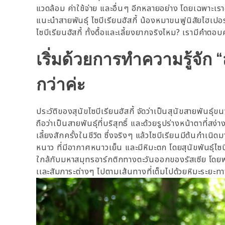
แวดล้อม ค่าใช้จ่าย และอื่นๆ อีกหลายอย่าง โดยเฉพาะเราอ
แนะนำสายพันธุ์ ไซบีเรียนฮัสกี้ น้องหมาขนฟูนิสัยไฮเปอ
ไซบีเรียนฮัสกี้ ทั้งดื้อและเลี้ยงยากจริงไหม? เรามีคำตอบค
เริ่มด้วยการทำความรู้จัก “ส
กว่าค่ะ
ประวัติของสุนัขไซบีเรียนฮัสกี้ จัดว่าเป็นสุนัขสายพันธุ์
ถือว่าเป็นสายพันธุ์ที่บริสุทธิ์ และด้วยรูปร่างหน้าตาที่ส
เลี้ยงสักครั้งในชีวิต ซึ่งจริงๆ แล้วไซบีเรียนมีต้นกำเ
หนาว ที่มีอากาศหนาวเย็น และมีหิมะตก โดยสุนัขพันธุ์ไซบีเรี
ใกล้กับมหาสมุทรอาร์กติกทางตะวันออกของรัสเซีย โดยพว
เเละสัมภาระต่างๆ ไปตามเส้นทางที่เต็มไปด้วยหิมะระยะ