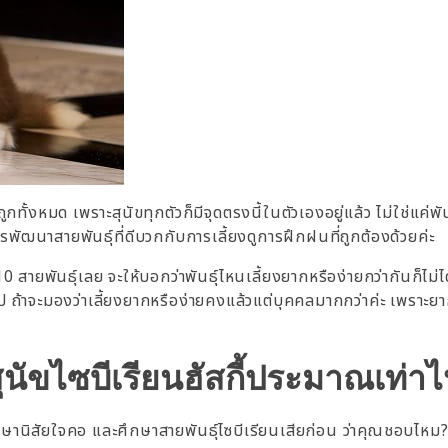
่ถูกทั้งหมด เพราะสุนัขทุกตัวก็มีจุดตรงนี้ในตัวเองอยู่แล้ว ไม่ใช่แค่พัน
การพัฒนาสายพันธุ์ที่ดีบวกกับการเลี้ยงดูการฝึกฝนที่ถูกต้องด้วยค่ะ
0 สายพันธุ์เลย จะให้บอกว่าพันธุ์ไหนเลี้ยงยากหรือง่ายกว่ากันก็ไม่ไ
กไป ถ้าจะมองว่าเลี้ยงยากหรือง่ายคงแล้วแต่บุคคลมากกว่าค่ะ เพราะย
นัขไซบีเรียนฮัสกี้ประมาณเท่าไ
งศึกษานิสัยใจคอ และศึกษาสายพันธุ์ไซบีเรียนเสียก่อน ว่าคุณชอบไหม?