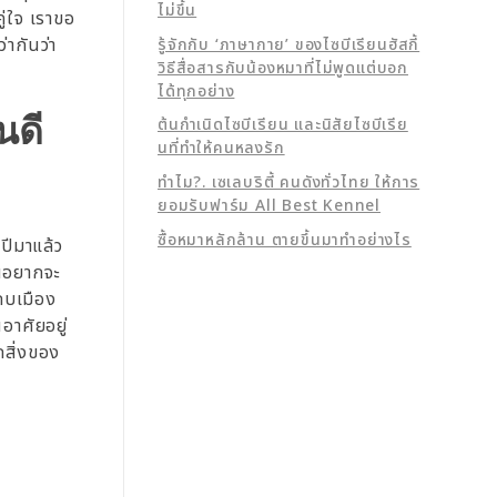
ไม่ขึ้น
ู่ใจ เราขอ
่ากันว่า
รู้จักกับ ‘ภาษากาย’ ของไซบีเรียนฮัสกี้
วิธีสื่อสารกับน้องหมาที่ไม่พูดแต่บอก
ได้ทุกอย่าง
นดี
ต้นกำเนิดไซบีเรียน และนิสัยไซบีเรีย
นที่ทำให้คนหลงรัก
ทำไม?. เซเลบริตี้ คนดังทั่วไทย ให้การ
ยอมรับฟาร์ม All Best Kennel
ซื้อหมาหลักล้าน ตายขึ้นมาทำอย่างไร
 ปีมาแล้ว
ฝันอยากจะ
แถบเมือง
นอาศัยอยู่
กสิ่งของ