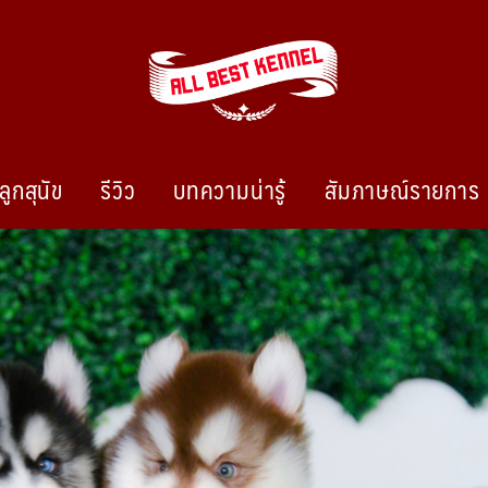
ลูกสุนัข
รีวิว
บทความน่ารู้
สัมภาษณ์รายการ
ไซบีเรียนฮัสกี้ ฟาร์มไซบีเรียนที่ดีที่สุดในไทย ติดต่อสอบถาม 0819119104