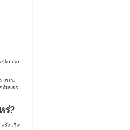
ธุ์ไซบีเรีย
ด้ เพราะ
ากง่ายของ
หร่?
 พร้อมที่จะ