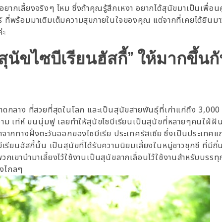
ยากเลี้ยงจริงๆ ไหม ซึ่งถ้าคุณรู้สึกเหงา อยากได้สุนัขมาเป็นเพื่อนค
ร์ ที่พร้อมมาเติมเต็มความสุขภายในใจของคุณ แต่จากที่เคยได้ยินมาว
่ะ
ุนัขไซบีเรียนฮัสกี้” ให้มากขึ้นกั
ขนาดกลาง ที่สวยที่สุดในโลก และเป็นสุนัขสายพันธุ์ที่เก่าแก่ถึง 3,000
ง่างาม เท่ห์ ขนนุ่มฟู เลยทำให้สุนัขไซบีเรียนเป็นสุนัขที่หลายๆคนใฝ่
นิดมาจากทางฝั่งตะวันออกของไซบีเรีย ประเทศรัสเซีย ซึ่งเป็นประเทศ
ยนฮัสกี้นั้น เป็นสุนัขที่ได้รับความนิยมเลี้ยงในหมู่ชาวชุกชี ที่มีถิ่
กเขานำมาเลี้ยงไว้ใช้งานเป็นสุนัขลากเลื่อนไว้ใช้งานสำหรับบรรทุ
ทางไกลๆ